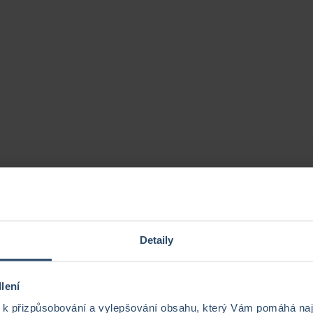
Detaily
lení
k přizpůsobování a vylepšování obsahu, který Vám pomáhá nají