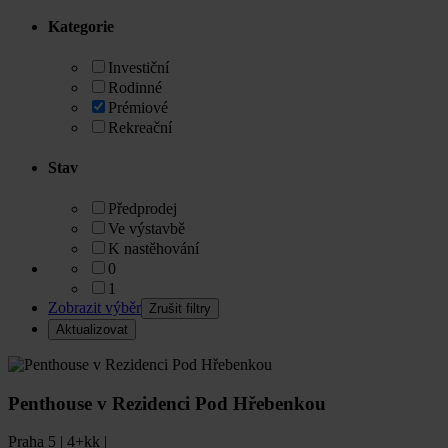
Kategorie
Investiční
Rodinné
Prémiové
Rekreační
Stav
Předprodej
Ve výstavbě
K nastěhování
0
1
Zobrazit výběr
Penthouse v Rezidenci Pod Hřebenkou
Praha 5 | 4+kk |