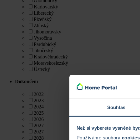
Olomoucký
Karlovarský
Liberecký
Plzeňský
Zlínský
Jihomoravský
Vysočina
Pardubický
Jihočeský
Královéhradecký
Moravskoslezský
Ústecký
Dokončení
2022
2023
2024
Souhlas
2025
2026
2027
Než si vyberete vysněné byd
2027
Používáme soubory
cookies
2028