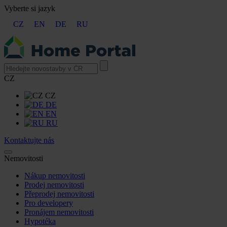
Vyberte si jazyk
CZ
EN
DE
RU
CZ
CZ
DE
EN
RU
Kontaktujte nás
Nemovitosti
Nákup nemovitosti
Prodej nemovitosti
Přeprodej nemovitosti
Pro developery
Pronájem nemovitosti
Hypotéka