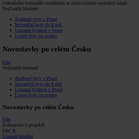
Odesláním formuláře souhlasím se zpracováním osobních údajů.
Nejčastěji hledané
Rodinné byty v Praze
Investiční byty do 8 mil.
Luxusní bydlení v Praze
Levné byty na prodej
Novostavby po celém Česku
Filtr
Nejčastěji hledané
Rodinné byty v Praze
Investiční byty do 8 mil.
Luxusní bydlení v Praze
Levné byty na prodej
Novostavby po celém Česku
Filtr
Zobrazeno 6 projektů
Filtr
✕
Upravit hledání