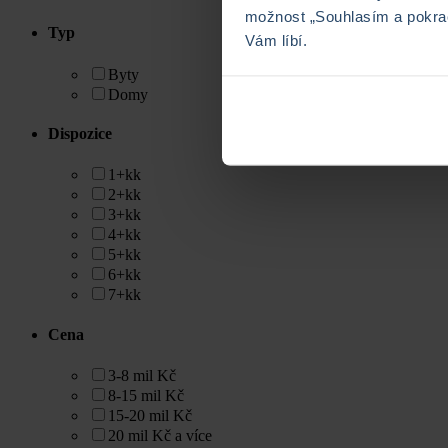
možnost „Souhlasím a pokrač
Typ
Vám líbí.
Byty
Domy
Dispozice
1+kk
2+kk
3+kk
4+kk
5+kk
6+kk
7+kk
Cena
3-8 mil Kč
8-15 mil Kč
15-20 mil Kč
20 mil Kč a více