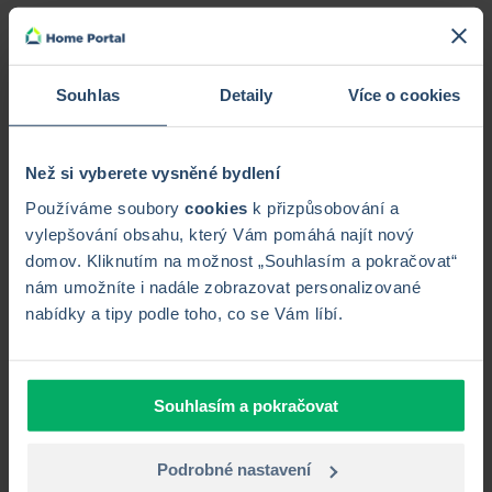
Souhlas
Detaily
Více o cookies
Než si vyberete vysněné bydlení
Používáme soubory
cookies
k přizpůsobování a
vylepšování obsahu, který Vám pomáhá najít nový
domov. Kliknutím na možnost „Souhlasím a pokračovat“
nám umožníte i nadále zobrazovat personalizované
nabídky a tipy podle toho, co se Vám líbí.
Souhlasím a pokračovat
Podrobné nastavení