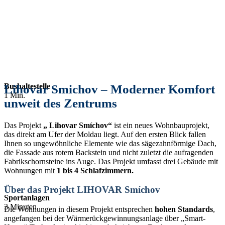
Bushaltestelle
Lihovar Smichov – Moderner Komfort
1 Min.
unweit des Zentrums
Das Projekt
„
Lihovar
Smíchov“
ist ein neues Wohnbauprojekt,
das direkt am Ufer der Moldau liegt. Auf den ersten Blick fallen
Ihnen so ungewöhnliche Elemente wie das sägezahnförmige Dach,
die Fassade aus rotem Backstein und nicht zuletzt die aufragenden
Fabrikschornsteine ins Auge. Das Projekt umfasst drei Gebäude mit
Wohnungen mit
1 bis 4 Schlafzimmern.
Über das Projekt LIHOVAR Smíchov
Sportanlagen
3 Minuten
Die Wohnungen in diesem Projekt entsprechen
hohen Standards
,
angefangen bei der Wärmerückgewinnungsanlage über „Smart-