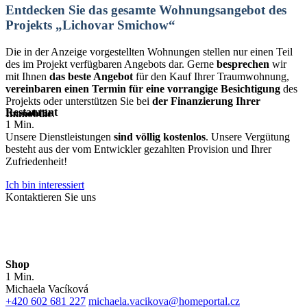
Entdecken Sie das gesamte Wohnungsangebot des
Projekts
„Lichovar Smichow“
Die in der Anzeige vorgestellten Wohnungen stellen nur einen Teil
des im Projekt verfügbaren Angebots dar. Gerne
besprechen
wir
mit Ihnen
das beste Angebot
für den Kauf Ihrer Traumwohnung,
vereinbaren einen Termin für eine vorrangige Besichtigung
des
Projekts oder unterstützen Sie bei
der Finanzierung Ihrer
Restaurant
Immobilie
.
1 Min.
Unsere Dienstleistungen
sind völlig kostenlos
. Unsere Vergütung
besteht aus der vom Entwickler gezahlten Provision und Ihrer
Zufriedenheit!
Ich bin interessiert
Kontaktieren Sie uns
Shop
1 Min.
Michaela Vacíková
+420 602 681 227
michaela.vacikova@homeportal.cz