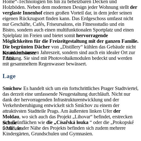
Home“-Technologien bis hin zu beheizbaren Decken und
Holzböden. Neben dem modernen Design jeder Wohnung stellt
der
verglaste Innenhof
einen großen Vorteil dar, in dem jeder seinen
eigenen Rückzugsort finden kann. Das Erdgeschoss umfasst nicht
nur Geschäfte, Cafés, Friseursalons, ein Fitnessstudio und ein
Bistro, sondern auch einen multifunktionalen Sportplatz und einen
Spielplatz im Freien und bietet somit
hervorragende
Möglichkeiten für die Freizeitgestaltung mit der ganzen Familie.
Die begrünten Dächer
von „Distillery“ kühlen das Gebäude nicht
nur in der warmen Jahreszeit, sondern sind auch ein idealer Ort zur
Krankenhäuser
Erholung. Sie sind mit Photovoltaikmodulen bedeckt und werden
7 Min.
mit gesammeltem Regenwasser bewässert.
Lage
Smichow
Es handelt sich um ein fortschrittliches Prager Stadtviertel,
das derzeit eine umfassende Neugestaltung durchläuft. Nicht nur
dank der hervorragenden Infrastrukturentwicklung und der
Verkehrsberuhigung entwickelt sich Smíchov zu einem der
attraktivsten Stadtteile Prags. Am äußersten linken Ufer
der
Moldau
, wo sich auch das Projekt „Lihovar“ befindet, erstrecken
sich Grünflächen wie
die „Císařská louka
“ oder die „Prokopské
Schule
údolí“. In der Nähe des Projekts befinden sich zudem mehrere
5 Minuten
Kindergärten, Grundschulen und Gymnasien.