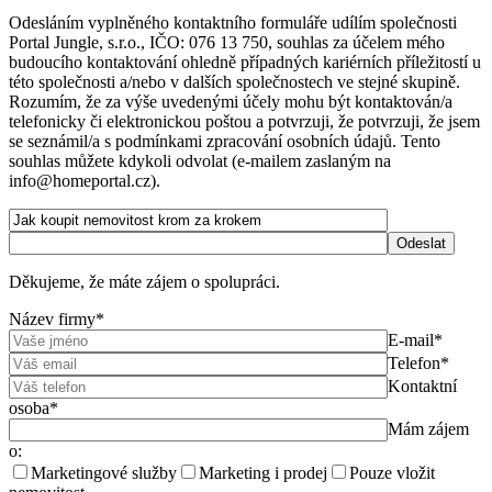
Odesláním vyplněného kontaktního formuláře udílím společnosti
Portal Jungle, s.r.o., IČO: 076 13 750, souhlas za účelem mého
budoucího kontaktování ohledně případných kariérních příležitostí u
této společnosti a/nebo v dalších společnostech ve stejné skupině.
Rozumím, že za výše uvedenými účely mohu být kontaktován/a
telefonicky či elektronickou poštou a potvrzuji, že potvrzuji, že jsem
se seznámil/a s podmínkami zpracování osobních údajů. Tento
souhlas můžete kdykoli odvolat (e-mailem zaslaným na
info@homeportal.cz).
Děkujeme, že máte zájem o spolupráci.
Název firmy*
E-mail*
Telefon*
Kontaktní
osoba*
Mám zájem
o:
Marketingové služby
Marketing i prodej
Pouze vložit