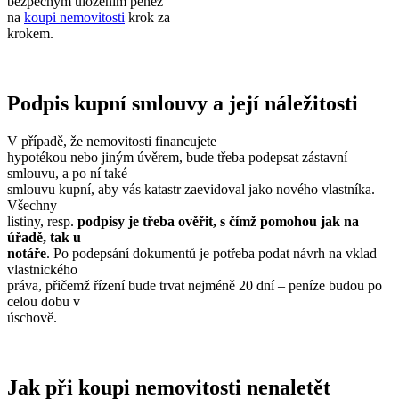
bezpečným uložením peněz
na
koupi nemovitosti
krok za
krokem.
Podpis kupní smlouvy a její náležitosti
V případě, že nemovitosti financujete
hypotékou nebo jiným úvěrem, bude třeba podepsat zástavní
smlouvu, a po ní také
smlouvu kupní, aby vás katastr zaevidoval jako nového vlastníka.
Všechny
listiny, resp.
podpisy je třeba ověřit, s čímž pomohou jak na
úřadě, tak u
notáře
. Po podepsání dokumentů je potřeba podat návrh na vklad
vlastnického
práva, přičemž řízení bude trvat nejméně 20 dní – peníze budou po
celou dobu v
úschově.
Jak při koupi nemovitosti nenaletět