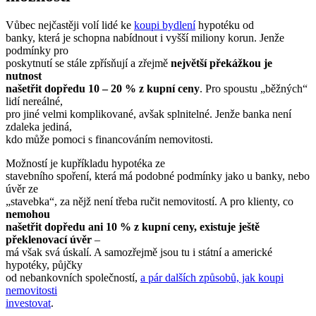
Vůbec nejčastěji volí lidé ke
koupi bydlení
hypotéku od
banky, která je schopna nabídnout i vyšší miliony korun. Jenže
podmínky pro
poskytnutí se stále zpřísňují a zřejmě
největší překážkou je
nutnost
našetřit dopředu 10 – 20 % z kupní ceny
. Pro spoustu „běžných“
lidí nereálné,
pro jiné velmi komplikované, avšak splnitelné. Jenže banka není
zdaleka jediná,
kdo může pomoci s financováním nemovitosti.
Možností je kupříkladu hypotéka ze
stavebního spoření, která má podobné podmínky jako u banky, nebo
úvěr ze
„stavebka“, za nějž není třeba ručit nemovitostí. A pro klienty, co
nemohou
našetřit dopředu ani 10 % z kupní ceny, existuje ještě
překlenovací úvěr
–
má však svá úskalí. A samozřejmě jsou tu i státní a americké
hypotéky, půjčky
od nebankovních společností,
a pár dalších způsobů, jak koupi
nemovitosti
investovat
.