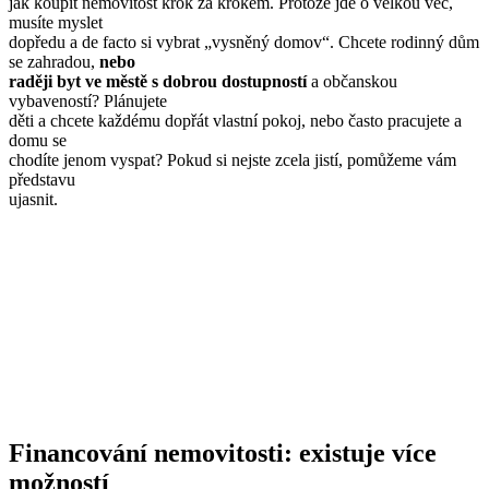
jak koupit nemovitost krok za krokem. Protože jde o velkou věc,
musíte myslet
dopředu a de facto si vybrat „vysněný domov“. Chcete rodinný dům
se zahradou,
nebo
raději byt ve městě s dobrou dostupností
a občanskou
vybaveností? Plánujete
děti a chcete každému dopřát vlastní pokoj, nebo často pracujete a
domu se
chodíte jenom vyspat? Pokud si nejste zcela jistí, pomůžeme vám
představu
ujasnit.
Financování nemovitosti: existuje více
možností