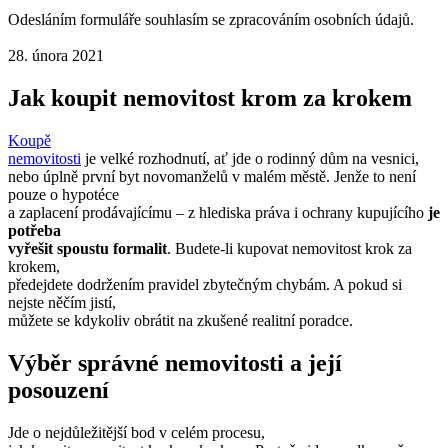
Odesláním formuláře souhlasím se zpracováním osobních údajů.
28. února 2021
Jak koupit nemovitost krom za krokem
Koupě
nemovitosti
je velké rozhodnutí, ať jde o rodinný dům na vesnici,
nebo úplně první byt novomanželů v malém městě. Jenže to není
pouze o hypotéce
a zaplacení prodávajícímu – z hlediska práva i ochrany kupujícího
je
potřeba
vyřešit spoustu formalit
. Budete-li kupovat nemovitost krok za
krokem,
předejdete dodržením pravidel zbytečným chybám. A pokud si
nejste něčím jistí,
můžete se kdykoliv obrátit na zkušené realitní poradce.
Výběr správné nemovitosti a její
posouzení
Jde o nejdůležitější bod v celém procesu,