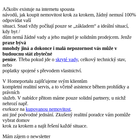
Ačkoliv existuje na internetu spousta
návodů, jak koupit nemovitost krok za krokem, žádný nemusí 100%
odpovídat vaší
situaci. Snad vždy počítají pouze se „základem“ a ideální situací,
kdy byt /
dům nemá žádné vady a jeho majitel je solidním prodejcem. Jenže
praxe bývá
mnohdy jiná a dokonce i malá nepozornost vás může v
budoucnu stát zbytečné
peníze
. Třeba pokud jde o
skryté vady
, celkový technický stav,
nebo
poplatky spojené s převodem vlastnictví.
V Homeportalu zajišťujeme svým klientům
kompletní realitní servis, a to včetně asistence během prohlídky a
právních
služeb. V nabídce přitom máme pouze solidní partnery, u nichž
nehrozí např.
exekuce na
kupovanou nemovitost
,
ani jiné podvodné jednání. Zkušený realitní poradce vám pomůže
vybrat domov
krok za krokem a najít řešení každé situace.
Mám zájem o newsletter