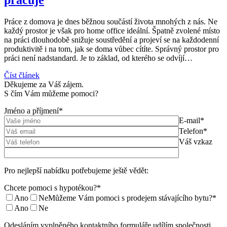
pracuje
Práce z domova je dnes běžnou součástí života mnohých z nás. Ne
každý prostor je však pro home office ideální. Špatně zvolené místo
na práci dlouhodobě snižuje soustředění a projeví se na každodenní
produktivitě i na tom, jak se doma vůbec cítíte. Správný prostor pro
práci není nadstandard. Je to základ, od kterého se odvíjí…
Číst článek
Děkujeme za Váš zájem.
S čím Vám můžeme pomoci?
Jméno a příjmení*
E-mail*
Telefon*
Váš vzkaz
Pro nejlepší nabídku potřebujeme ještě vědět:
Chcete pomoci s hypotékou?*
Ano
Ne
Můžeme Vám pomoci s prodejem stávajícího bytu?*
Ano
Ne
Odesláním vyplněného kontaktního formuláře udílím společnosti