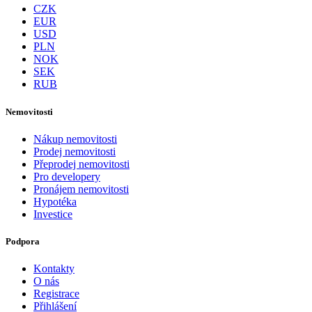
CZK
EUR
USD
PLN
NOK
SEK
RUB
Nemovitosti
Nákup nemovitosti
Prodej nemovitosti
Přeprodej nemovitosti
Pro developery
Pronájem nemovitosti
Hypotéka
Investice
Podpora
Kontakty
O nás
Registrace
Přihlášení