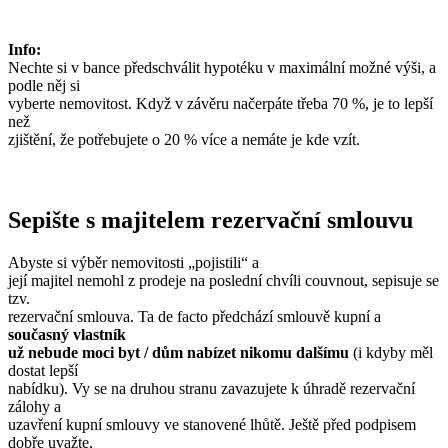
Info
:
Nechte si v bance předschválit hypotéku v maximální možné výši, a
podle něj si
vyberte nemovitost. Když v závěru načerpáte třeba 70 %, je to lepší
než
zjištění, že potřebujete o 20 % více a nemáte je kde vzít.
Sepište s majitelem rezervační smlouvu
Abyste si výběr nemovitosti „pojistili“ a
její majitel nemohl z prodeje na poslední chvíli couvnout, sepisuje se
tzv.
rezervační smlouva. Ta de facto předchází smlouvě kupní a
současný vlastník
už nebude moci byt / dům nabízet nikomu dalšímu
(i kdyby měl
dostat lepší
nabídku). Vy se na druhou stranu zavazujete k úhradě rezervační
zálohy a
uzavření kupní smlouvy ve stanovené lhůtě. Ještě před podpisem
dobře uvažte,