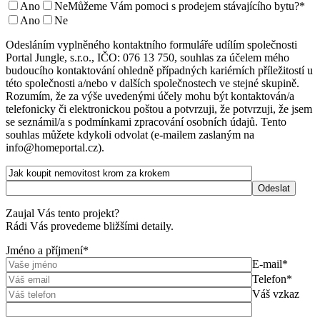
Ano
Ne
Můžeme Vám pomoci s prodejem stávajícího bytu?*
Ano
Ne
Odesláním vyplněného kontaktního formuláře udílím společnosti
Portal Jungle, s.r.o., IČO: 076 13 750, souhlas za účelem mého
budoucího kontaktování ohledně případných kariérních příležitostí u
této společnosti a/nebo v dalších společnostech ve stejné skupině.
Rozumím, že za výše uvedenými účely mohu být kontaktován/a
telefonicky či elektronickou poštou a potvrzuji, že potvrzuji, že jsem
se seznámil/a s podmínkami zpracování osobních údajů. Tento
souhlas můžete kdykoli odvolat (e-mailem zaslaným na
info@homeportal.cz).
Zaujal Vás tento projekt?
Rádi Vás provedeme bližšími detaily.
Jméno a příjmení*
E-mail*
Telefon*
Váš vzkaz