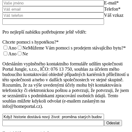
E-mail*
Telefon*
Váš vzkaz
Pro nejlepší nabídku potřebujeme ještě vědět:
Chcete pomoci s hypotékou?*
Ano
Ne
Můžeme Vám pomoci s prodejem stávajícího bytu?*
Ano
Ne
Odesláním vyplněného kontaktního formuláře udílím společnosti
Portal Jungle, s.r.o., IČO: 076 13 750, souhlas za účelem mého
budoucího kontaktování ohledně případných kariérních příležitostí u
této společnosti a/nebo v dalších společnostech ve stejné skupině.
Rozumím, že za výše uvedenými účely mohu být kontaktován/a
telefonicky či elektronickou poštou a potvrzuji, že potvrzuji, že jsem
se seznámil/a s podmínkami zpracování osobních údajů. Tento
souhlas můžete kdykoli odvolat (e-mailem zaslaným na
info@homeportal.cz).