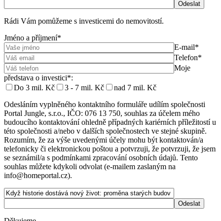
Rádi Vám pomůžeme s investicemi do nemovitostí.
Jméno a příjmení*
E-mail*
Telefon*
Moje
představa o investici*:
Do 3 mil. Kč
3 - 7 mil. Kč
nad 7 mil. Kč
Odesláním vyplněného kontaktního formuláře udílím společnosti
Portal Jungle, s.r.o., IČO: 076 13 750, souhlas za účelem mého
budoucího kontaktování ohledně případných kariérních příležitostí u
této společnosti a/nebo v dalších společnostech ve stejné skupině.
Rozumím, že za výše uvedenými účely mohu být kontaktován/a
telefonicky či elektronickou poštou a potvrzuji, že potvrzuji, že jsem
se seznámil/a s podmínkami zpracování osobních údajů. Tento
souhlas můžete kdykoli odvolat (e-mailem zaslaným na
info@homeportal.cz).
Děkujeme.