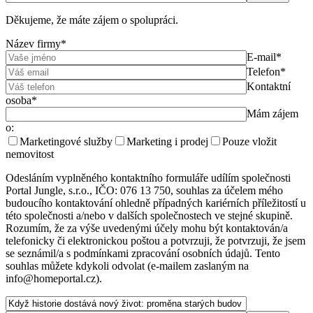
Děkujeme, že máte zájem o spolupráci.
Název firmy*
E-mail*
Telefon*
Kontaktní
osoba*
Mám zájem
o:
Marketingové služby
Marketing i prodej
Pouze vložit
nemovitost
Odesláním vyplněného kontaktního formuláře udílím společnosti
Portal Jungle, s.r.o., IČO: 076 13 750, souhlas za účelem mého
budoucího kontaktování ohledně případných kariérních příležitostí u
této společnosti a/nebo v dalších společnostech ve stejné skupině.
Rozumím, že za výše uvedenými účely mohu být kontaktován/a
telefonicky či elektronickou poštou a potvrzuji, že potvrzuji, že jsem
se seznámil/a s podmínkami zpracování osobních údajů. Tento
souhlas můžete kdykoli odvolat (e-mailem zaslaným na
info@homeportal.cz).