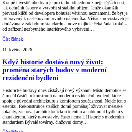
Koupě investičního bytu je pro řadu lidí jednou z nejjistějších cest,
jak ochránit úspory a vytvořit si stabilní příjem. Jenže okamžik
převzetí klíčů od developera bohužel většinou neznamená, že byt je
připravený k nastěhování prvního nájemníka. Většina novostaveb je
dodávána v základním standardu a nové majitele čeká řada kroků –
od zařízení nezbytného interiérového vybavení…
Číst článek
11. května 2026
Když historie dostává nový život:
proměna starých budov v moderní
rezidenční bydlení
Historické budovy dnes získávají nový význam. Místo demolice se
čím dál častěji rekonstruují na moderní rezidenční bydlení, které
spojuje původní architekturu s komfortem současnosti. Nejde jen o
estetiku. Rekonstrukce starších domů pomáhají oživovat městské
lokality, zachovat architektonickou identitu a nabídnout bydlení s
charakterem, který novostavby často nemají. Historie s moderním
standardem Bývalé továrny, činžovní domy…