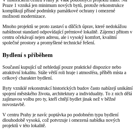
Praze 1 vzniká jen minimum nových bytů, protože rekonstrukce
komplikují přísné podmínky památkové ochrany i omezené
možnosti modernizace.
Mnoho projektů se proto zastaví u dílčích úprav, které nedokážou
nabídnout standard odpovídající prémiové lokalitě. Zájemci přitom v
centru očekávají nejen adresu, ale i vysoký komfort, kvalitní
společné prostory a promyšlené technické řešení.
Bydlení s příběhem
Současní kupující už nehledají pouze praktické dispozice nebo
atraktivní lokalitu. Stále větší roli hraje i atmosféra, příběh místa a
celkový charakter bydlení.
Byty vzniklé rekonstrukcí historických budov často nabízejí unikátní
spojení městského života, architektury a individuality. To z nich dělá
zajímavou volbu pro ty, kteří chtějí bydlet jinak než v běžné
novostavbě.
V centru Prahy je navíc poptávka po podobném typu bydlení
dlouhodobě vysoká, což potvrzuje i omezená nabídka nových
projektů v této lokalitě.