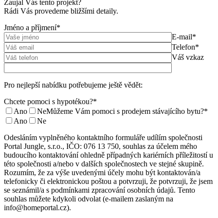
Zaujal Vás tento projekt?
Rádi Vás provedeme bližšími detaily.
Jméno a příjmení*
E-mail*
Telefon*
Váš vzkaz
Pro nejlepší nabídku potřebujeme ještě vědět:
Chcete pomoci s hypotékou?*
Ano
Ne
Můžeme Vám pomoci s prodejem stávajícího bytu?*
Ano
Ne
Odesláním vyplněného kontaktního formuláře udílím společnosti
Portal Jungle, s.r.o., IČO: 076 13 750, souhlas za účelem mého
budoucího kontaktování ohledně případných kariérních příležitostí u
této společnosti a/nebo v dalších společnostech ve stejné skupině.
Rozumím, že za výše uvedenými účely mohu být kontaktován/a
telefonicky či elektronickou poštou a potvrzuji, že potvrzuji, že jsem
se seznámil/a s podmínkami zpracování osobních údajů. Tento
souhlas můžete kdykoli odvolat (e-mailem zaslaným na
info@homeportal.cz).