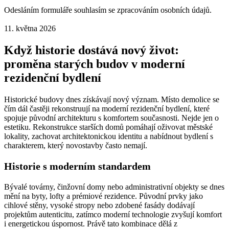
Odesláním formuláře souhlasím se zpracováním osobních údajů.
11. května 2026
Když historie dostává nový život:
proměna starých budov v moderní
rezidenční bydlení
Historické budovy dnes získávají nový význam. Místo demolice se
čím dál častěji rekonstruují na moderní rezidenční bydlení, které
spojuje původní architekturu s komfortem současnosti. Nejde jen o
estetiku. Rekonstrukce starších domů pomáhají oživovat městské
lokality, zachovat architektonickou identitu a nabídnout bydlení s
charakterem, který novostavby často nemají.
Historie s moderním standardem
Bývalé továrny, činžovní domy nebo administrativní objekty se dnes
mění na byty, lofty a prémiové rezidence. Původní prvky jako
cihlové stěny, vysoké stropy nebo zdobené fasády dodávají
projektům autenticitu, zatímco moderní technologie zvyšují komfort
i energetickou úspornost. Právě tato kombinace dělá z