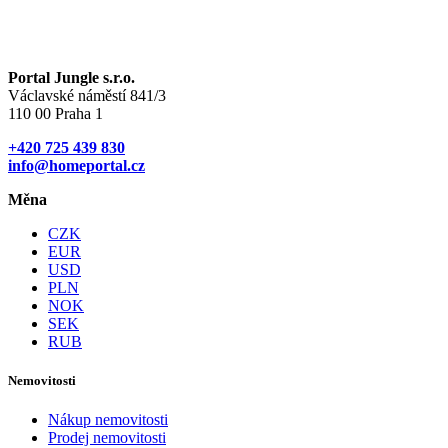
Portal Jungle s.r.o.
Václavské náměstí 841/3
110 00 Praha 1
+420 725 439 830
info@homeportal.cz
Měna
CZK
EUR
USD
PLN
NOK
SEK
RUB
Nemovitosti
Nákup nemovitosti
Prodej nemovitosti