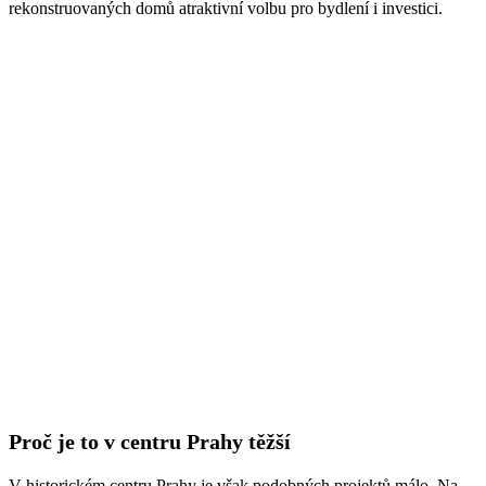
rekonstruovaných domů atraktivní volbu pro bydlení i investici.
Proč je to v centru Prahy těžší
V historickém centru Prahy je však podobných projektů málo. Na