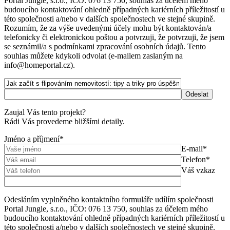
Portal Jungle, s.r.o., IČO: 076 13 750, souhlas za účelem mého
budoucího kontaktování ohledně případných kariérních příležitostí u
této společnosti a/nebo v dalších společnostech ve stejné skupině.
Rozumím, že za výše uvedenými účely mohu být kontaktován/a
telefonicky či elektronickou poštou a potvrzuji, že potvrzuji, že jsem
se seznámil/a s podmínkami zpracování osobních údajů. Tento
souhlas můžete kdykoli odvolat (e-mailem zaslaným na
info@homeportal.cz).
Zaujal Vás tento projekt?
Rádi Vás provedeme bližšími detaily.
Jméno a příjmení*
E-mail*
Telefon*
Váš vzkaz
Odesláním vyplněného kontaktního formuláře udílím společnosti
Portal Jungle, s.r.o., IČO: 076 13 750, souhlas za účelem mého
budoucího kontaktování ohledně případných kariérních příležitostí u
této společnosti a/nebo v dalších společnostech ve stejné skupině.