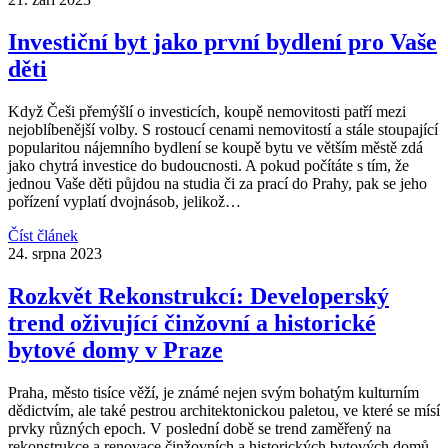
Investiční byt jako první bydlení pro Vaše
děti
Když Češi přemýšlí o investicích, koupě nemovitosti patří mezi
nejoblíbenější volby. S rostoucí cenami nemovitostí a stále stoupající
popularitou nájemního bydlení se koupě bytu ve větším městě zdá
jako chytrá investice do budoucnosti. A pokud počítáte s tím, že
jednou Vaše děti půjdou na studia či za prací do Prahy, pak se jeho
pořízení vyplatí dvojnásob, jelikož…
Číst článek
24. srpna 2023
Rozkvět Rekonstrukcí: Developerský
trend oživující činžovní a historické
bytové domy v Praze
Praha, město tisíce věží, je známé nejen svým bohatým kulturním
dědictvím, ale také pestrou architektonickou paletou, ve které se mísí
prvky různých epoch. V poslední době se trend zaměřený na
rekonstrukce a renovace činžovních a historických bytových domů