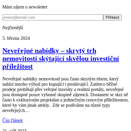
Mám zájem o newsletter
Nejčtenější
5. března 2024
Neveřejné nabídky – skrytý trh
nemovitostí skýtající skvělou investiční
příležitost
Neveřejné nabídky nemovitostí jsou často skrytým trhem, který
nabízí mnoho výhod pro kupující i prodávající. Zatímco běžné
prodeje probíhají přes veřejné inzeráty a realitní portály, neveřejné
jsou dostupné pouze vybrané skupině zájemců. Dostanete se skrz ně
často k exkluzivním projektům a jedinečným cenovým příležitostem,
které by vám jinak utekly. Zde se podíváme na různé typy
neveřejných…
Číst článek
21. září 2023