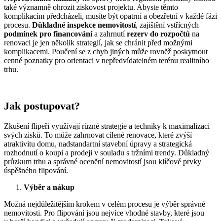
také významně ohrozit ziskovost projektu. Abyste těmto
komplikacím předcházeli, musíte být opatrní a obezřetní v každé fázi
procesu.
Důkladné inspekce nemovitostí
, zajištění vstřícných
podmínek pro financování
a zahrnutí
rezerv do rozpočtů
na
renovaci je jen několik strategií, jak se chránit před možnými
komplikacemi. Poučení se z chyb jiných může rovněž poskytnout
cenné poznatky pro orientaci v nepředvídatelném terénu realitního
trhu.
Jak postupovat?
Zkušení flipeři využívají různé strategie a techniky k maximalizaci
svých zisků. To může zahrnovat cílené renovace, které zvýší
atraktivitu domu, nadstandartní stavební úpravy a strategická
rozhodnutí o koupi a prodeji v souladu s tržními trendy. Důkladný
průzkum trhu a správné ocenění nemovitostí jsou klíčové prvky
úspěšného flipování.
Výběr a nákup
Možná nejdůležitějším krokem v celém procesu je výběr správné
nemovitosti. Pro flipování jsou nejvíce vhodné stavby, které jsou