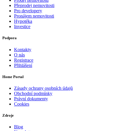
Prodej nemovitosti
Přeprodej nemovitosti
Pro developery
Pronájem nemovitosti
Hypotéka
Investice
Podpora
Kontakty
O nás
Registrace
Přihlášení
Home Portal
Zásady ochrany osobních údajů
Obchodní podmínky
Právní dokumenty
Cookies
Zdroje
Blog