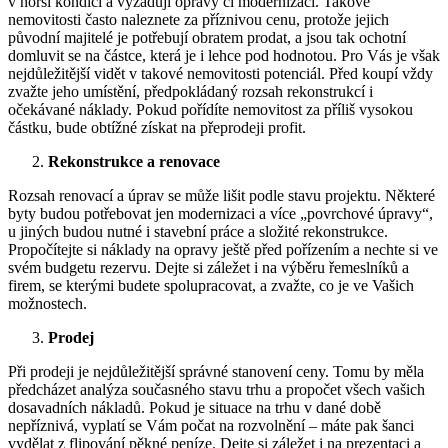
v horší kondici a vyžadují opravy či modernizaci. Takové
nemovitosti často naleznete za příznivou cenu, protože jejich
původní majitelé je potřebují obratem prodat, a jsou tak ochotní
domluvit se na částce, která je i lehce pod hodnotou. Pro Vás je však
nejdůležitější vidět v takové nemovitosti potenciál. Před koupí vždy
zvažte jeho umístění, předpokládaný rozsah rekonstrukcí i
očekávané náklady. Pokud pořídíte nemovitost za příliš vysokou
částku, bude obtížné získat na přeprodeji profit.
Rekonstrukce a renovace
Rozsah renovací a úprav se může lišit podle stavu projektu. Některé
byty budou potřebovat jen modernizaci a více „povrchové úpravy“,
u jiných budou nutné i stavební práce a složité rekonstrukce.
Propočítejte si náklady na opravy ještě před pořízením a nechte si ve
svém budgetu rezervu. Dejte si záležet i na výběru řemeslníků a
firem, se kterými budete spolupracovat, a zvažte, co je ve Vašich
možnostech.
Prodej
Při prodeji je nejdůležitější správné stanovení ceny. Tomu by měla
předcházet analýza současného stavu trhu a propočet všech vašich
dosavadních nákladů. Pokud je situace na trhu v dané době
nepříznivá, vyplatí se Vám počat na rozvolnění – máte pak šanci
vydělat z flipování pěkné peníze. Dejte si záležet i na prezentaci a