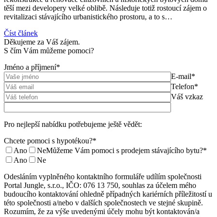
těší mezi developery velké oblibě. Následuje totiž rostoucí zájem o
revitalizaci stávajícího urbanistického prostoru, a to s…
Číst článek
Děkujeme za Váš zájem.
S čím Vám můžeme pomoci?
Jméno a příjmení*
E-mail*
Telefon*
Váš vzkaz
Pro nejlepší nabídku potřebujeme ještě vědět:
Chcete pomoci s hypotékou?*
Ano
Ne
Můžeme Vám pomoci s prodejem stávajícího bytu?*
Ano
Ne
Odesláním vyplněného kontaktního formuláře udílím společnosti
Portal Jungle, s.r.o., IČO: 076 13 750, souhlas za účelem mého
budoucího kontaktování ohledně případných kariérních příležitostí u
této společnosti a/nebo v dalších společnostech ve stejné skupině.
Rozumím, že za výše uvedenými účely mohu být kontaktován/a