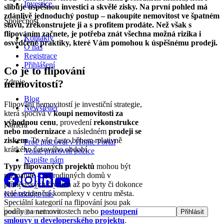
Investice
slibuje úspěšnou investici a skvělé zisky. Na první pohled má
zdánlivě jednoduchý postup – nakoupíte nemovitost ve špatném
Společnost
stavu, zrekonstrujete ji a s profitem prodáte. Než však s
flipováním začnete, je potřeba znát všechna možná rizika i
Kontakty
osvědčené praktiky, které Vám pomohou k úspěšnému prodeji.
O nás
Registrace
Přihlášení
Co je to flipování
Zdroje
nemovitostí?
Blog
Flipování nemovitostí je investiční strategie,
Newsletter
která spočívá v
koupi nemovitosti za
výhodnou cenu
, provedení
rekonstrukce
Kariéra
nebo modernizace
a následném
prodeji se
ziskem
. To vše často během relativně
Proč pracovat v Home Portal
krátkého časového období.
Volné pracovní pozice
Napište nám
Typy flipovaných projektů
mohou být
rozmanité – od rodinných domů v
příměstských čtvrtích až po byty či dokonce
celé rezidenční komplexy v centru města.
Kontaktujte nás
Speciální kategorií na flipování jsou pak
podíly na nemovitostech nebo
postoupení
smlouvy u developerského projektu
.