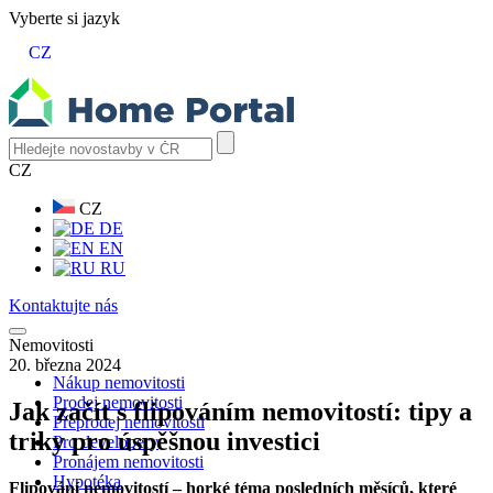
Vyberte si jazyk
CZ
CZ
CZ
DE
EN
RU
Kontaktujte nás
Nemovitosti
20. března 2024
Nákup nemovitosti
Prodej nemovitosti
Jak začít s flipováním nemovitostí: tipy a
Přeprodej nemovitosti
triky pro úspěšnou investici
Pro developery
Pronájem nemovitosti
Hypotéka
Flipování nemovitostí – horké téma posledních měsíců, které