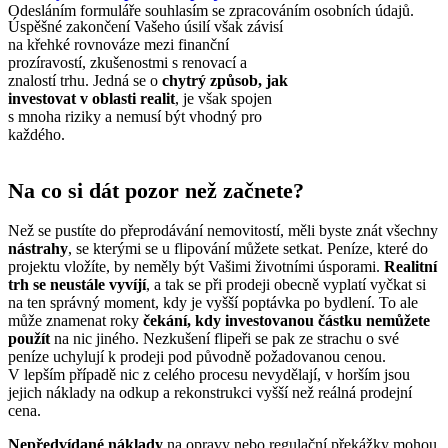
Odesláním formuláře souhlasím se zpracováním osobních údajů.
Úspěšné zakončení Vašeho úsilí však závisí
na křehké rovnováze mezi finanční
prozíravostí, zkušenostmi s renovací a
znalostí trhu. Jedná se o
chytrý způsob, jak
investovat v oblasti realit
, je však spojen
s mnoha riziky a nemusí být vhodný pro
každého.
Na co si dát pozor než začnete?
Než se pustíte do přeprodávání nemovitostí, měli byste znát všechny
nástrahy
, se kterými se u flipování můžete setkat. Peníze, které do
projektu vložíte, by neměly být Vašimi životními úsporami.
Realitní
trh se neustále vyvíjí
, a tak se při prodeji obecně vyplatí vyčkat si
na ten správný moment, kdy je vyšší poptávka po bydlení. To ale
může znamenat roky
čekání, kdy investovanou částku nemůžete
použít
na nic jiného. Nezkušení flipeři se pak ze strachu o své
peníze uchylují k prodeji pod původně požadovanou cenou.
V lepším případě nic z celého procesu nevydělají, v horším jsou
jejich náklady na odkup a rekonstrukci vyšší než reálná prodejní
cena.
Nepředvídané náklady
na opravy nebo regulační překážky mohou