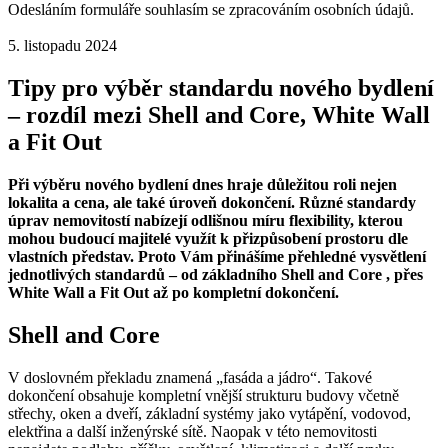
Odesláním formuláře souhlasím se zpracováním osobních údajů.
5. listopadu 2024
Tipy pro výběr standardu nového bydlení
– rozdíl mezi Shell and Core, White Wall
a Fit Out
Při výběru nového bydlení dnes hraje důležitou roli nejen
lokalita a cena, ale také úroveň dokončení. Různé standardy
úprav nemovitostí nabízejí odlišnou míru flexibility, kterou
mohou budoucí majitelé využít k přizpůsobení prostoru dle
vlastních představ. Proto Vám přinášíme přehledné vysvětlení
jednotlivých standardů – od základního Shell and Core , přes
White Wall a Fit Out až po kompletní dokončení.
Shell and Core
V doslovném překladu znamená „fasáda a jádro“. Takové
dokončení obsahuje kompletní vnější strukturu budovy včetně
střechy, oken a dveří, základní systémy jako vytápění, vodovod,
elektřina a další inženýrské sítě. Naopak v této nemovitosti