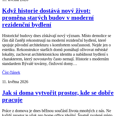
Když historie dostává nový život:
proměna starých budov v moderní
rezidenční bydlení
Historické budovy dnes získávají nový význam. Místo demolice se
čím dál častěji rekonstruují na moderní rezidenční bydlení, které
spojuje původní architekturu s komfortem současnosti. Nejde jen o
estetiku. Rekonstrukce starších domů pomáhají oživovat městské
lokality, zachovat architektonickou identitu a nabídnout bydlení s
charakterem, který novostavby často nemají. Historie s moderním
standardem Bývalé továrny, činžovní domy…
Číst článek
11. května 2026
Jak si doma vytvořit prostor, kde se dobře
pracuje
Práce z domova je dnes běžnou součástí života mnohých z nás. Ne
každý prostor je však pro home office ideální. Špatně zvolené místo