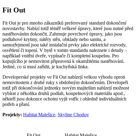
Fit Out
Fit Out je pro mnoho zákazníků preferovaný standard dokončení
novostavby. Nabízí totiž téměř veškeré úpravy, které jsou nutné před
nastěhováním dokončit. Zahrnuje povrchové úpravy, jako jsou
podlahové krytiny, nátěry stěn, obklady nebo sanitu, a
samozřejmostí jsou také instalační prvky jako elektrické rozvody,
osvětlení či topení. V bytě v tomto standardu naleznete i detaily –
například vnitřní dveře, vypínače či kompletní koupelnu. Pro
kupujícího je nemovitost připravená k okamžitému nastěhování.
Jediné, co si musí zařídit, je kuchyňská linka.
Developerské projekty ve Fit Out nabízejí velkou výhodu oproti
nemovitostem z druhé ruky s obdobným dokončením. Developeři
totiž při dokončování jednotky novým majitelům nabízejí možnost
vybírat z několika druhů podlah, koupelnových materiálu apod.,
někteří jsou dokonce ochotni vyjít vstříc i ohledně individuálních
potřeb a přaní.
Projekty:
Habitat Malešice
,
Skyline Chodov
Fit Out
Habitat Malešice