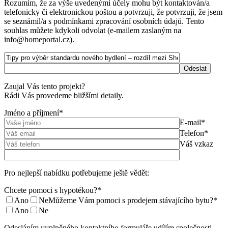
Rozumím, že za výše uvedenými účely mohu být kontaktován/a
telefonicky či elektronickou poštou a potvrzuji, že potvrzuji, že jsem
se seznámil/a s podmínkami zpracování osobních údajů. Tento
souhlas můžete kdykoli odvolat (e-mailem zaslaným na
info@homeportal.cz).
Zaujal Vás tento projekt?
Rádi Vás provedeme bližšími detaily.
Jméno a příjmení*
E-mail*
Telefon*
Váš vzkaz
Pro nejlepší nabídku potřebujeme ještě vědět:
Chcete pomoci s hypotékou?*
Ano
Ne
Můžeme Vám pomoci s prodejem stávajícího bytu?*
Ano
Ne
Odesláním vyplněného kontaktního formuláře udílím společnosti