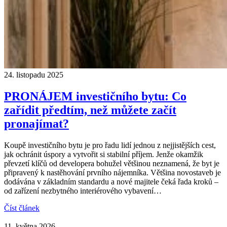
24. listopadu 2025
PRONÁJEM investičního bytu: Co
zařídit předtím, než můžete začít
pronajímat?
Koupě investičního bytu je pro řadu lidí jednou z nejjistějších cest,
jak ochránit úspory a vytvořit si stabilní příjem. Jenže okamžik
převzetí klíčů od developera bohužel většinou neznamená, že byt je
připravený k nastěhování prvního nájemníka. Většina novostaveb je
dodávána v základním standardu a nové majitele čeká řada kroků –
od zařízení nezbytného interiérového vybavení…
Číst článek
11. května 2026