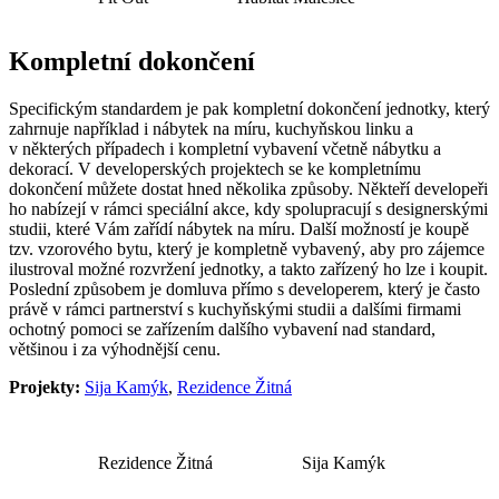
Kompletní dokončení
Specifickým standardem je pak kompletní dokončení jednotky, který
zahrnuje například i nábytek na míru, kuchyňskou linku a
v některých případech i kompletní vybavení včetně nábytku a
dekorací. V developerských projektech se ke kompletnímu
dokončení můžete dostat hned několika způsoby. Někteří developeři
ho nabízejí v rámci speciální akce, kdy spolupracují s designerskými
studii, které Vám zařídí nábytek na míru. Další možností je koupě
tzv. vzorového bytu, který je kompletně vybavený, aby pro zájemce
ilustroval možné rozvržení jednotky, a takto zařízený ho lze i koupit.
Poslední způsobem je domluva přímo s developerem, který je často
právě v rámci partnerství s kuchyňskými studii a dalšími firmami
ochotný pomoci se zařízením dalšího vybavení nad standard,
většinou i za výhodnější cenu.
Projekty:
Sija Kamýk
,
Rezidence Žitná
Rezidence Žitná
Sija Kamýk