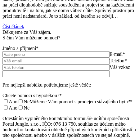
na práci dlouhodobě snižuje soustředění a projeví se na každodenní
produktivitě i na tom, jak se doma vůbec cítíte. Správný prostor pro
práci není nadstandard. Je to základ, od kterého se odvíjí…
Číst článek
Děkujeme za Váš zájem.
S čím Vám můžeme pomoci?
Jméno a příjmení*
E-mail*
Telefon*
Váš vzkaz
Pro nejlepší nabídku potřebujeme ještě vědět:
Chcete pomoci s hypotékou?*
Ano
Ne
Můžeme Vám pomoci s prodejem stávajícího bytu?*
Ano
Ne
Odesláním vyplněného kontaktního formuláře udílím společnosti
Portal Jungle, s.r.o., IČO: 076 13 750, souhlas za účelem mého
budoucího kontaktování ohledně případných kariérních příležitostí u
této společnosti a/nebo v dalších společnostech ve stejné skupině.