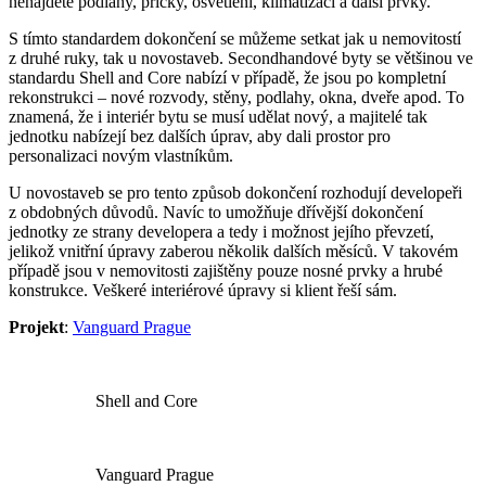
nenajdete podlahy, příčky, osvětlení, klimatizaci a další prvky.
S tímto standardem dokončení se můžeme setkat jak u nemovitostí
z druhé ruky, tak u novostaveb. Secondhandové byty se většinou ve
standardu Shell and Core nabízí v případě, že jsou po kompletní
rekonstrukci – nové rozvody, stěny, podlahy, okna, dveře apod. To
znamená, že i interiér bytu se musí udělat nový, a majitelé tak
jednotku nabízejí bez dalších úprav, aby dali prostor pro
personalizaci novým vlastníkům.
U novostaveb se pro tento způsob dokončení rozhodují developeři
z obdobných důvodů. Navíc to umožňuje dřívější dokončení
jednotky ze strany developera a tedy i možnost jejího převzetí,
jelikož vnitřní úpravy zaberou několik dalších měsíců. V takovém
případě jsou v nemovitosti zajištěny pouze nosné prvky a hrubé
konstrukce. Veškeré interiérové úpravy si klient řeší sám.
Projekt
:
Vanguard Prague
Shell and Core
Vanguard Prague